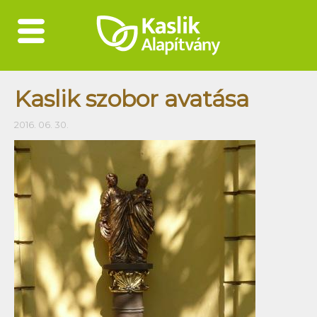
Az Alapítványról
Kaslik szobor avatása
Kaslik Gabiról
2016. 06. 30.
Kaslik Editről
Az Alapítvány adatai
Pályázati lehetőség