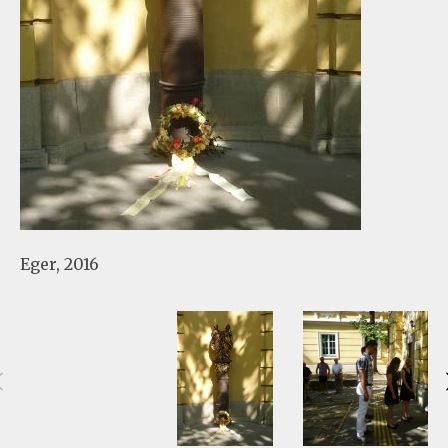
Kaslik Gabi-ösztöndíjasok
Kaslik Edit-ösztöndíjasok
Dokumentumok
Hírek, események
Eger, 2016